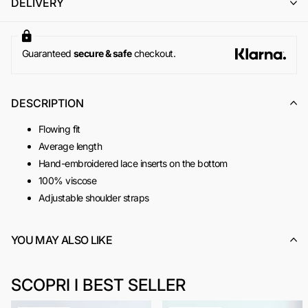
DELIVERY
importo, utilizzabile per un successivo ordine online su
www.odietamoshop.com
Per maggiori informazioni, si invita a consultare la sezione
dedicata ai
Resi e Rimborsi
.
Guaranteed
secure & safe
checkout.
DESCRIPTION
Flowing fit
Average length
Hand-embroidered lace inserts on the bottom
100% viscose
Adjustable shoulder straps
Made in Italy
SKU:
ACOD0148B
YOU MAY ALSO LIKE
SCOPRI I BEST SELLER