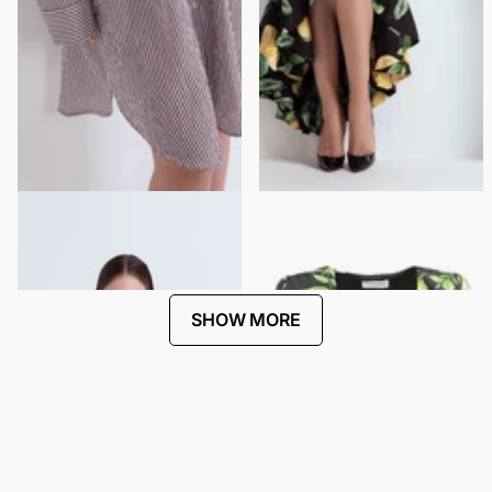
SHIRT DRESS WITH JEWELED
CARIOCA DRESS
SHOULDER APPLIQUÉ
$443.00
$222.00
$270.00
$135.00
SHOW MORE