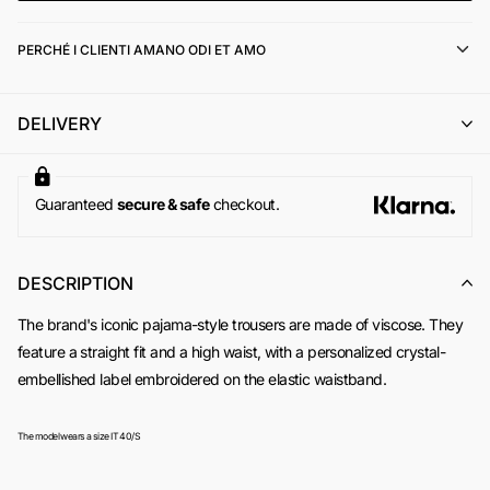
eventuale integrazione della differenza di prezzo);
l'emissione di un buono acquisto (codice sconto) di pari
PERCHÉ I CLIENTI AMANO ODI ET AMO
importo, utilizzabile per un successivo ordine online su
www.odietamoshop.com
Per maggiori informazioni, si invita a consultare la sezione
DELIVERY
dedicata ai
Resi e Rimborsi
.
Guaranteed
secure & safe
checkout.
DESCRIPTION
The brand's iconic pajama-style trousers are made of viscose. They
feature a straight fit and a high waist, with a personalized crystal-
embellished label embroidered on the elastic waistband.
The model wears a size IT 40/S