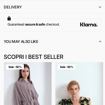
Per maggiori informazioni, si invita a consultare la sezione
DELIVERY
dedicata ai
Resi e Rimborsi
.
Guaranteed
secure & safe
checkout.
YOU MAY ALSO LIKE
SCOPRI I BEST SELLER
Sale -50%
Sale -50%