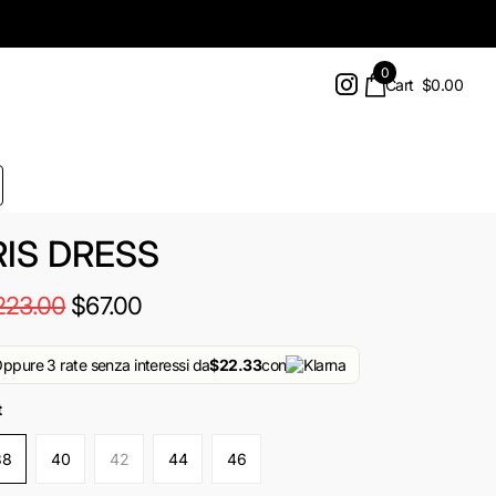
0
Cart
$0.00
RIS DRESS
223.00
$67.00
ppure 3 rate senza interessi da
$22.33
con
t
38
40
42
44
46