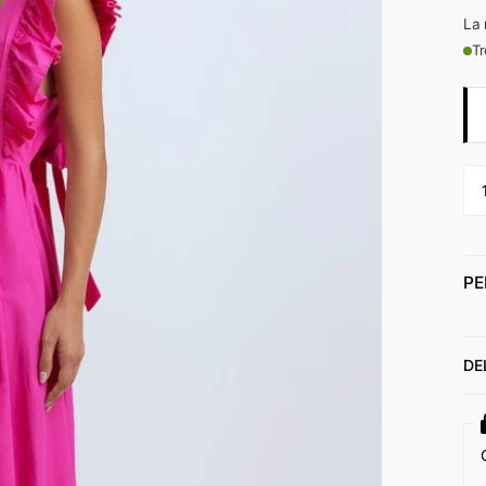
La 
Tr
PE
DE