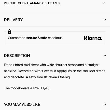
PERCHÉ I CLIENTI AMANO ODI ET AMO
il cambio con un altro articolo di pari o superiore valore (con
eventuale integrazione della differenza di prezzo);
l'emissione di un buono acquisto (codice sconto) di pari
DELIVERY
importo, utilizzabile per un successivo ordine online su
www.odietamoshop.com
Per maggiori informazioni, si invita a consultare la sezione
dedicata ai
Resi e Rimborsi
.
Guaranteed
secure & safe
checkout.
DESCRIPTION
Fitted ribbed midi dress with wide shoulder straps and a straight
neckline. Decorated with silver stud appliqués on the shoulder straps
and décolleté. A sexy side slit reveals the leg.
The model wears a size IT I/40
YOU MAY ALSO LIKE