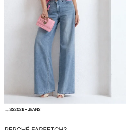
→
SS2026 – JEANS
PERCHÉ FARFETCH?