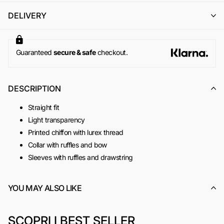
l'emissione di un buono acquisto (codice sconto) di pari
DELIVERY
importo, utilizzabile per un successivo ordine online su
www.odietamoshop.com
Per maggiori informazioni, si invita a consultare la sezione
dedicata ai
Resi e Rimborsi
.
Guaranteed
secure & safe
checkout.
DESCRIPTION
Straight fit
Light transparency
Printed chiffon with lurex thread
Collar with ruffles and bow
Sleeves with ruffles and drawstring
SKU:
ACOD0076
YOU MAY ALSO LIKE
SCOPRI I BEST SELLER