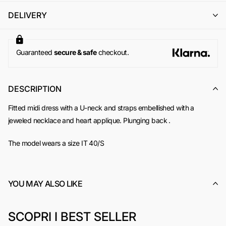
Per maggiori informazioni, si invita a consultare la sezione
DELIVERY
dedicata ai
Resi e Rimborsi
.
Guaranteed
secure & safe
checkout.
DESCRIPTION
Fitted midi dress with a U-neck and straps embellished with a
jeweled necklace and heart applique. Plunging back
.
The model wears a size IT 40/S
YOU MAY ALSO LIKE
SCOPRI I BEST SELLER