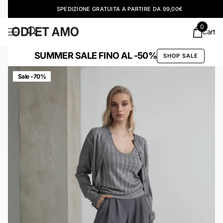
SPEDIZIONE GRATUITA A PARTIRE DA 99,00€
0
Cart
SUMMER SALE FINO AL -50%
SHOP SALE
Sale -70%