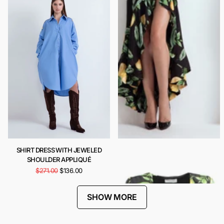
SHIRT DRESS WITH JEWELED
CARIOCA DRESS
SHOULDER APPLIQUÉ
$443.00
$222.00
$271.00
$136.00
SHOW MORE