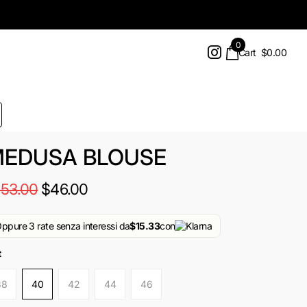
0
Cart
$0.00
EDUSA BLOUSE
153.00
$46.00
ppure 3 rate senza interessi da
$15.33
con
t
38
40
42
44
46