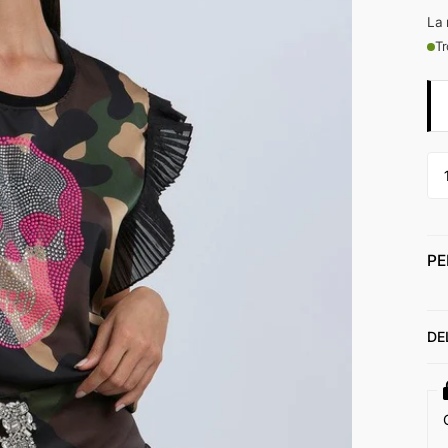
La 
Tr
PE
DE