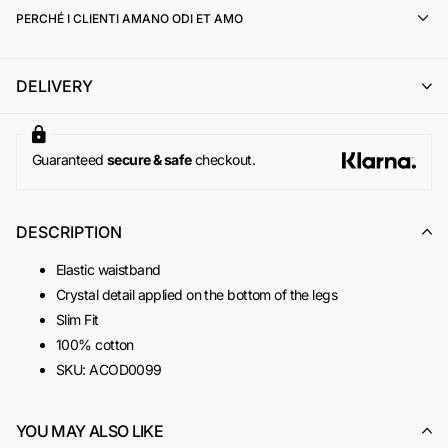
l'emissione di un buono acquisto (codice sconto) di pari
PERCHÉ I CLIENTI AMANO ODI ET AMO
importo, utilizzabile per un successivo ordine online su
www.odietamoshop.com
Per maggiori informazioni, si invita a consultare la sezione
DELIVERY
dedicata ai
Resi e Rimborsi
.
Guaranteed
secure & safe
checkout.
DESCRIPTION
Elastic waistband
Crystal detail applied on the bottom of the legs
Slim Fit
100% cotton
SKU:
ACOD0099
YOU MAY ALSO LIKE