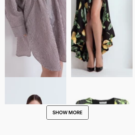
SHIRT DRESS WITH JEWELED
CARIOCA DRESS
SHOULDER APPLIQUÉ
$441.00
$221.00
$270.00
$135.00
SHOW MORE