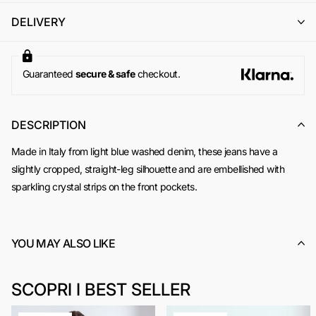
l'emissione di un buono acquisto (codice sconto) di pari
DELIVERY
importo, utilizzabile per un successivo ordine online su
www.odietamoshop.com
Per maggiori informazioni, si invita a consultare la sezione
dedicata ai
Resi e Rimborsi
.
Guaranteed
secure & safe
checkout.
DESCRIPTION
Made in Italy from light blue washed denim, these jeans have a
slightly cropped, straight-leg silhouette and are embellished with
sparkling crystal strips on the front pockets.
YOU MAY ALSO LIKE
SCOPRI I BEST SELLER