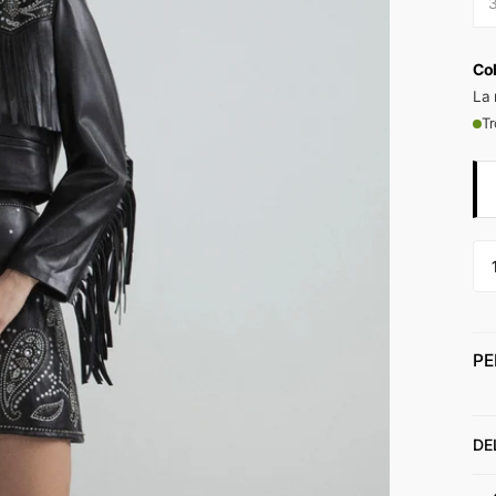
Co
La 
Tr
PE
DE