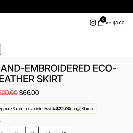
0
Cart
$0.00
AND-EMBROIDERED ECO-
EATHER SKIRT
220.00
$66.00
ppure 3 rate senza interessi da
$22.00
con
t