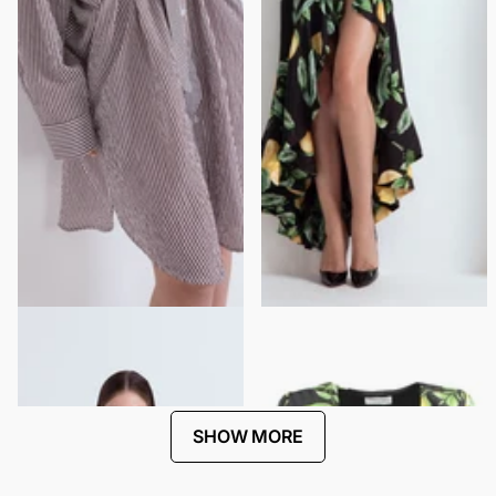
SHIRT DRESS WITH JEWELED
CARIOCA DRESS
SHOULDER APPLIQUÉ
$441.00
$221.00
$270.00
$135.00
SHOW MORE