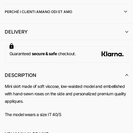
Il cliente potrà scegliere tra:
PERCHÉ I CLIENTI AMANO ODI ET AMO
il cambio con un altro articolo di pari o superiore valore (con
eventuale integrazione della differenza di prezzo);
l'emissione di un buono acquisto (codice sconto) di pari
DELIVERY
importo, utilizzabile per un successivo ordine online su
www.odietamoshop.com
Per maggiori informazioni, si invita a consultare la sezione
dedicata ai
Resi e Rimborsi
.
Guaranteed
secure & safe
checkout.
DESCRIPTION
Mini skirt made of soft viscose, low-waisted model and embellished
with hand-sewn roses on the side and personalized premium quality
appliques.
The model wears a size IT 40/S