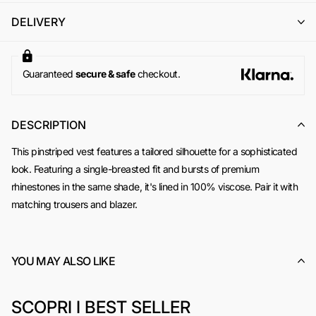
l'emissione di un buono acquisto (codice sconto) di pari
DELIVERY
importo, utilizzabile per un successivo ordine online su
www.odietamoshop.com
Per maggiori informazioni, si invita a consultare la sezione
dedicata ai
Resi e Rimborsi
.
Guaranteed
secure & safe
checkout.
DESCRIPTION
This pinstriped vest features a tailored silhouette for a sophisticated
look. Featuring a single-breasted fit and bursts of premium
rhinestones in the same shade, it's lined in 100% viscose.
Pair it with
matching trousers and blazer.
YOU MAY ALSO LIKE
SCOPRI I BEST SELLER