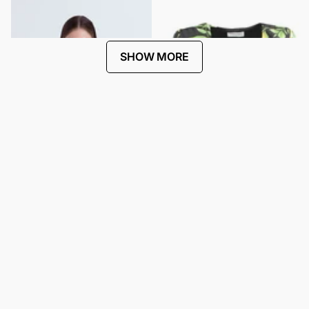
JEWEL EMBELLISHMENT
$442.00
$221.00
$270.00
$135.00
SHOW MORE