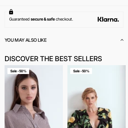
www.odietamoshop.com
Per maggiori informazioni, si invita a consultare la sezione
dedicata ai
Resi e Rimborsi
.
Guaranteed
secure & safe
checkout.
YOU MAY ALSO LIKE
DISCOVER THE BEST SELLERS
Sale -50%
Sale -50%