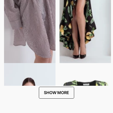
SHIRT DRESS WITH JEWELED
CARIOCA DRESS
SHOULDER APPLIQUÉ
$442.00
$221.00
$270.00
$135.00
SHOW MORE