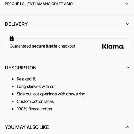
PERCHÉ I CLIENTI AMANO ODI ET AMO
il cambio con un altro articolo di pari o superiore valore (con
eventuale integrazione della differenza di prezzo);
l'emissione di un buono acquisto (codice sconto) di pari
DELIVERY
importo, utilizzabile per un successivo ordine online su
www.odietamoshop.com
Per maggiori informazioni, si invita a consultare la sezione
dedicata ai
Resi e Rimborsi
.
Guaranteed
secure & safe
checkout.
DESCRIPTION
Relaxed fit
Long sleeves with cuff
Side cut-out openings with drawstring
Custom cotton laces
100% fleece cotton
Hood
Made in Italy
YOU MAY ALSO LIKE
SKU:
ACOD0073