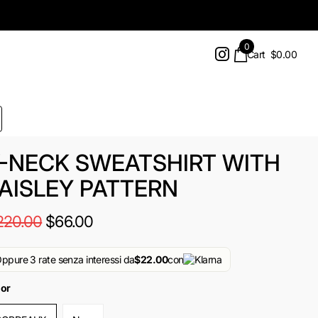
0
Cart
$0.00
-NECK SWEATSHIRT WITH
AISLEY PATTERN
220.00
$66.00
ppure 3 rate senza interessi da
$22.00
con
lor