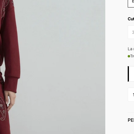
Cu
La 
Tr
PE