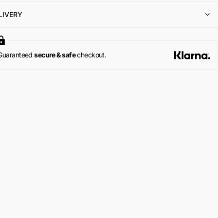
Per maggiori informazioni, si invita a consultare la sezione dedicata ai
LIVERY
Resi e Rimborsi
.
Guaranteed
secure & safe
checkout.