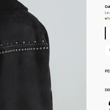
Co
La 
Tr
PE
DE