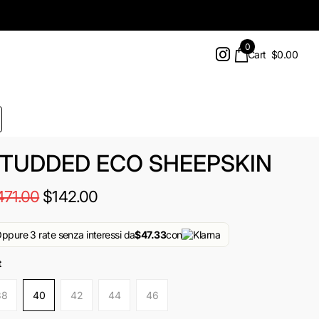
0
Cart
$0.00
TUDDED ECO SHEEPSKIN
471.00
$142.00
ppure 3 rate senza interessi da
$47.33
con
t
38
40
42
44
46