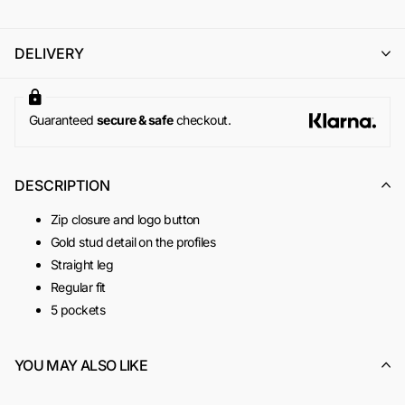
importo, utilizzabile per un successivo ordine online su
www.odietamoshop.com
Per maggiori informazioni, si invita a consultare la sezione
DELIVERY
dedicata ai
Resi e Rimborsi
.
Guaranteed
secure & safe
checkout.
DESCRIPTION
Zip closure and logo button
Gold stud detail on the profiles
Straight leg
Regular fit
5 pockets
100% cotton
Made in Italy
YOU MAY ALSO LIKE
SKU:
ACOD0120