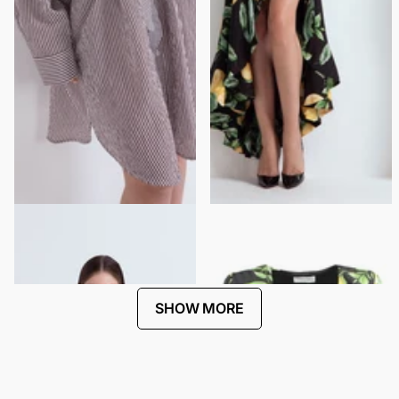
SHIRT DRESS WITH JEWELED
CARIOCA DRESS
SHOULDER APPLIQUÉ
$443.00
$222.00
$270.00
$135.00
SHOW MORE