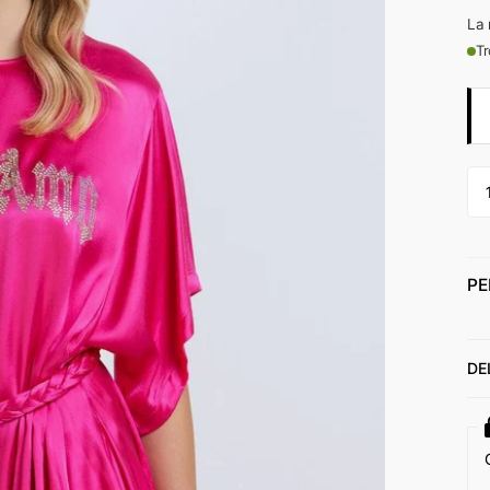
La 
Tr
PE
DE