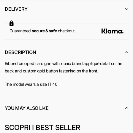
Per maggiori informazioni, si invita a consultare la sezione
DELIVERY
dedicata ai
Resi e Rimborsi
.
Guaranteed
secure & safe
checkout.
DESCRIPTION
Ribbed cropped cardigan with iconic brand appliqué detail on the
back and custom gold button fastening on the front.
The model wears a size IT 40
YOU MAY ALSO LIKE
SCOPRI I BEST SELLER