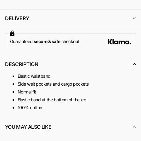
PERCHÉ I CLIENTI AMANO ODI ET AMO
il cambio con un altro articolo di pari o superiore valore (con
eventuale integrazione della differenza di prezzo);
l'emissione di un buono acquisto (codice sconto) di pari
DELIVERY
importo, utilizzabile per un successivo ordine online su
www.odietamoshop.com
Per maggiori informazioni, si invita a consultare la sezione
dedicata ai
Resi e Rimborsi
.
Guaranteed
secure & safe
checkout.
DESCRIPTION
Elastic waistband
Side welt pockets and cargo pockets
Normal fit
Elastic band at the bottom of the leg
100% cotton
SKU:
ACOD0131
YOU MAY ALSO LIKE