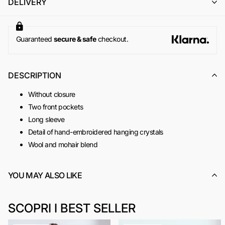
DELIVERY
importo, utilizzabile per un successivo ordine online su
www.odietamoshop.com
Per maggiori informazioni, si invita a consultare la sezione
dedicata ai
Resi e Rimborsi
.
Guaranteed
secure & safe
checkout.
DESCRIPTION
Without closure
Two front pockets
Long sleeve
Detail of hand-embroidered hanging crystals
Wool and mohair blend
SKU:
ACOD0122B
YOU MAY ALSO LIKE
SCOPRI I BEST SELLER