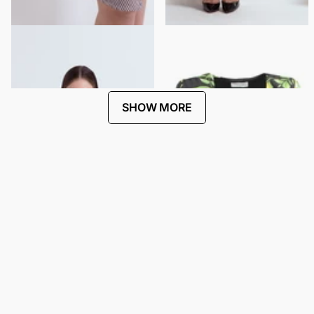
SHIRT DRESS WITH JEWELED
CARIOCA DRESS
SHOULDER APPLIQUÉ
$441.00
$221.00
$270.00
$135.00
SHOW MORE