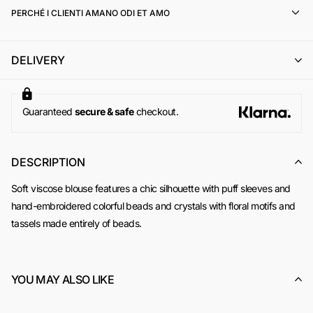
l'emissione di un buono acquisto (codice sconto) di pari
PERCHÉ I CLIENTI AMANO ODI ET AMO
importo, utilizzabile per un successivo ordine online su
www.odietamoshop.com
Per maggiori informazioni, si invita a consultare la sezione
DELIVERY
dedicata ai
Resi e Rimborsi
.
Guaranteed
secure & safe
checkout.
DESCRIPTION
Soft viscose blouse features a chic silhouette with puff sleeves and
hand-embroidered colorful beads and crystals with floral motifs and
tassels made entirely of beads.
YOU MAY ALSO LIKE