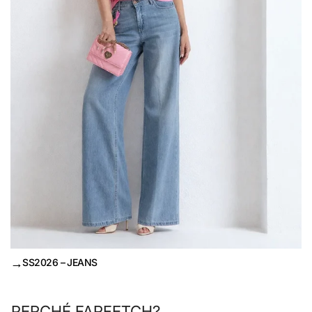
→
SS2026 – JEANS
PERCHÉ FARFETCH?