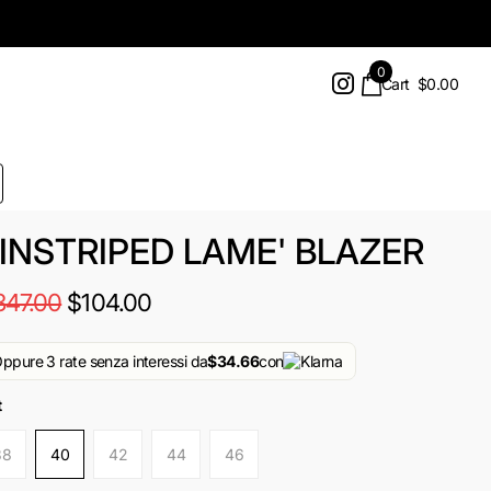
0
Cart
$0.00
INSTRIPED LAME' BLAZER
347.00
$104.00
ppure 3 rate senza interessi da
$34.66
con
t
38
40
42
44
46