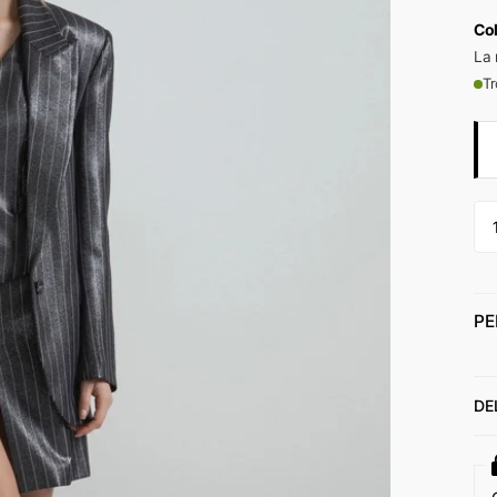
Co
La 
Tr
PE
DE