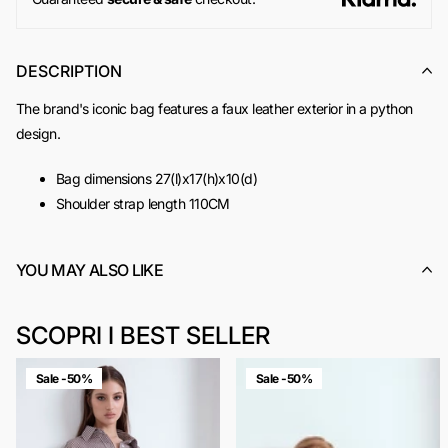
DESCRIPTION
The brand's iconic bag features a faux leather exterior in a python
design.
Bag dimensions 27(l)x17(h)x10(d)
Shoulder strap length 110CM
Metal chain shoulder strap with fabric inserts
Magnetic snap closure hidden under the flap
YOU MAY ALSO LIKE
Metal tag with branding on the back
Two internal compartments
Small lined internal pocket
SCOPRI I BEST SELLER
It can hold phones up to 7 inches
Exterior: Fabric
Sale -50%
Sale -50%
Interior: Monogrammed lining