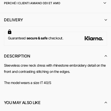
PERCHÉ I CLIENTI AMANO ODI ET AMO
il cambio con un altro articolo di pari o superiore valore (con
eventuale integrazione della differenza di prezzo);
l'emissione di un buono acquisto (codice sconto) di pari
DELIVERY
importo, utilizzabile per un successivo ordine online su
www.odietamoshop.com
Per maggiori informazioni, si invita a consultare la sezione
dedicata ai
Resi e Rimborsi
.
Guaranteed
secure & safe
checkout.
DESCRIPTION
Sleeveless crew neck dress with rhinestone embroidery detail on the
front and contrasting stitching on the edges.
The model wears a size IT 40/S
YOU MAY ALSO LIKE