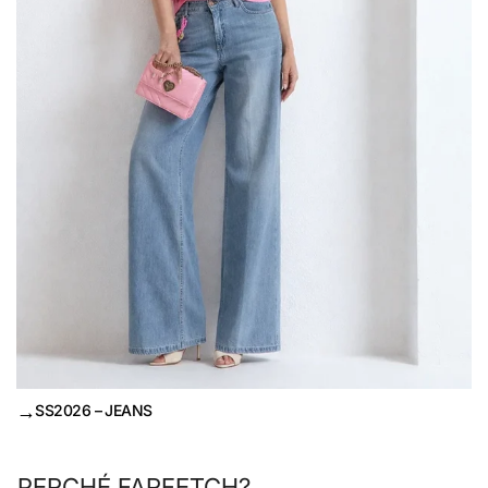
→
SS2026 – JEANS
PERCHÉ FARFETCH?