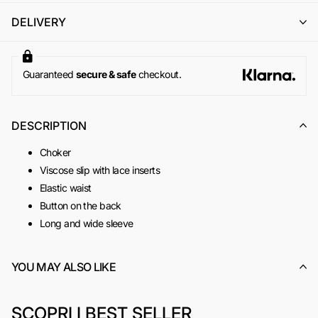
l'emissione di un buono acquisto (codice sconto) di pari
DELIVERY
importo, utilizzabile per un successivo ordine online su
www.odietamoshop.com
Per maggiori informazioni, si invita a consultare la sezione
dedicata ai
Resi e Rimborsi
.
Guaranteed
secure & safe
checkout.
DESCRIPTION
Choker
Viscose slip with lace inserts
Elastic waist
Button on the back
Long and wide sleeve
Black base print with red and pink roses
Made in Italy
YOU MAY ALSO LIKE
SKU:
ACOD0043B
SCOPRI I BEST SELLER