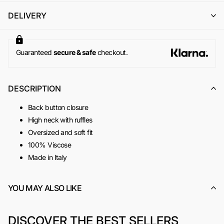
l'emissione di un buono acquisto (codice sconto) di pari
DELIVERY
importo, utilizzabile per un successivo ordine online su
www.odietamoshop.com
Per maggiori informazioni, si invita a consultare la sezione
dedicata ai
Resi e Rimborsi
.
Guaranteed
secure & safe
checkout.
DESCRIPTION
Back button closure
High neck with ruffles
Oversized and soft fit
100% Viscose
Made in Italy
SKU:
ACOD0089
YOU MAY ALSO LIKE
DISCOVER THE BEST SELLERS