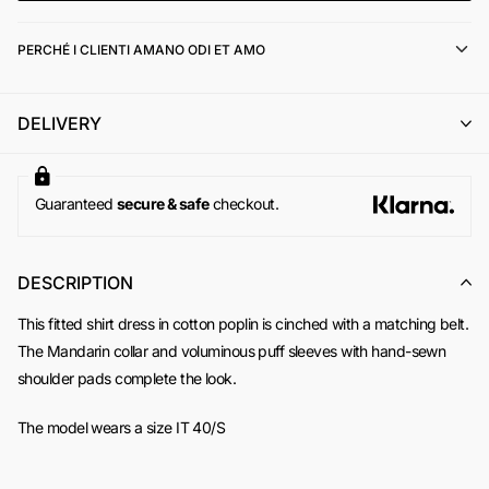
eventuale integrazione della differenza di prezzo);
l'emissione di un buono acquisto (codice sconto) di pari
PERCHÉ I CLIENTI AMANO ODI ET AMO
importo, utilizzabile per un successivo ordine online su
www.odietamoshop.com
Per maggiori informazioni, si invita a consultare la sezione
DELIVERY
dedicata ai
Resi e Rimborsi
.
Guaranteed
secure & safe
checkout.
DESCRIPTION
This fitted shirt dress in cotton poplin is cinched with a matching belt.
The Mandarin collar and voluminous puff sleeves with hand-sewn
shoulder pads complete the look.
The model wears a size IT 40/S